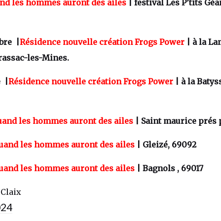
nd les hommes auront des ailes
| festival Les P’tits Géa
bre |
Résidence nouvelle création Frogs Power
| à la La
rassac-les-Mines.
 |
Résidence nouvelle création Frogs Power
| à la Batys
and les hommes auront des ailes
| Saint maurice prés 
uand les hommes auront des ailes
| Gleizé, 69092
uand les hommes auront des ailes
| Bagnols , 69017
-Claix
024