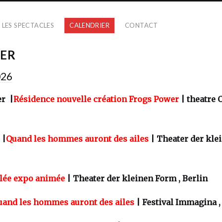
LES SPECTACLES
CALENDRIER
CONTACT
ER
026
er |
Résidence nouvelle création Frogs Power
| theatre 
 |
Quand les hommes auront des ailes
| Theater der kle
olée expo animée
| Theater der kleinen Form , Berlin
uand les hommes auront des ailes
| Festival Immagina , 