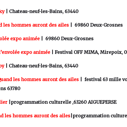
ky
| Chateau-neuf-les-Bains, 63440
 les hommes auront des ailes
| 69860 Deux-Grosnes
olée expo animée
| 69860 Deux-Grosnes
l’envolée expo animée
| Festival OFF MIMA, Mirepoix, 
oy
| Chateau-neuf-les-Bains, 63440
uand les hommes auront des ailes
| festival 63 mille vo
ns 63780
lier
|programmation culturelle ,63260 AIGUEPERSE
d les hommes auront des ailes
|programmation culturel