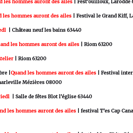
 les hommes auront des ailes
| Fest’ouilloux, Larodde
 les hommes auront des ailes
| Festival le Grand Kiff, L
edl
| Château neuf les bains 63440
and les hommes auront des ailes
| Riom 63200
Atelier
| Riom 63200
bre |
Quand les hommes auront des ailes
| Festival inter
harleville Mézières 08000
iedl
| Salle de fêtes Blot l’église 63440
nd les hommes auront des ailes
| festival T’es Cap Canai