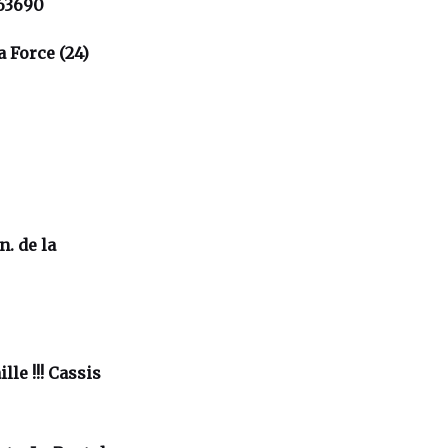
 63690
a Force (24)
n. de la
lle !!! Cassis