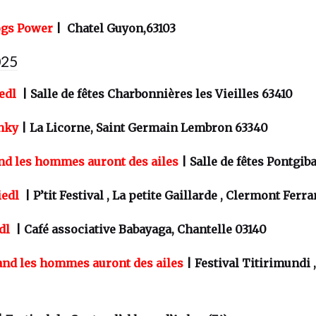
ogs Power
| Chatel Guyon,63103
025
edl
| Salle de fêtes Charbonnières les Vieilles 63410
hky
| La Licorne, Saint Germain Lembron 63340
d les hommes auront des ailes
| Salle de fêtes Pontgib
edl
| P’tit Festival , La petite Gaillarde , Clermont Fer
dl
| Café associative Babayaga, Chantelle 03140
nd les hommes auront des ailes
| Festival Titirimundi ,