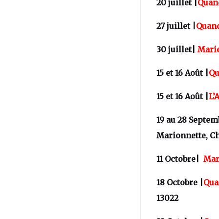
20 juillet |
Quand
27 juillet |
Quand
30 juillet|
Mari
15 et 16 Août |
Qu
15 et 16 Août |
L’
19 au 28 Septem
Marionnette, C
11 Octobre|
Mar
18 Octobre |
Qua
13022