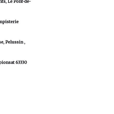
nts, Le Pont-de-
mpisterie
se, Pelussin ,
pionsat 63330