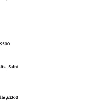
09500
lts , Saint
le ,63260