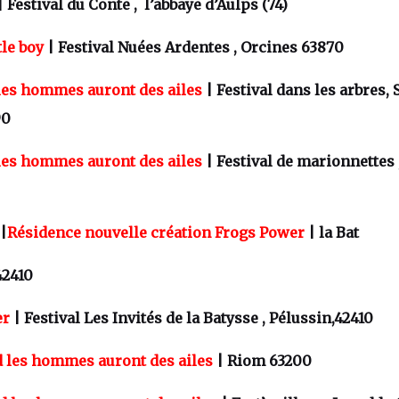
 Festival du Conte , l’abbaye d’Aulps (74)
tle boy
| Festival Nuées Ardentes , Orcines 63870
les hommes auront des ailes
| Festival dans les arbres, 
90
les hommes auront des ailes
| Festival de marionnettes 
 |
Résidence nouvelle création Frogs Power
| la Bat
42410
er
| Festival Les Invités de la Batysse , Pélussin,42410
 les hommes auront des ailes
| Riom 63200