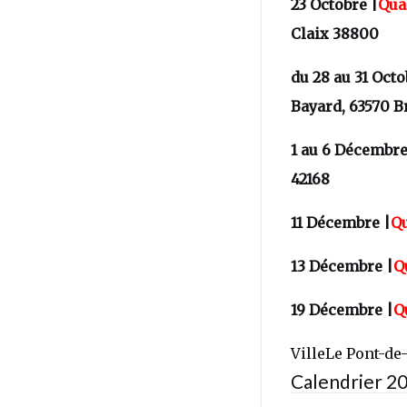
23 Octobre |
Qua
Claix 38800
du 28 au 31 Octo
Bayard, 63570 B
1 au 6 Décembre
42168
11 Décembre |
Qu
13 Décembre |
Q
19 Décembre |
Q
VilleLe Pont-de
Calendrier 2