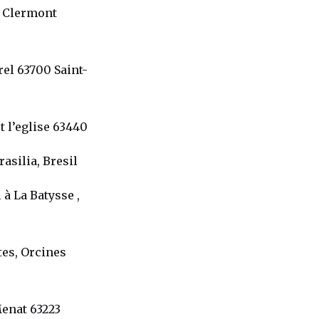
 Clermont
rel 63700 Saint-
ot l’eglise 63440
asilia, Bresil
 à La Batysse ,
tes, Orcines
Menat 63223