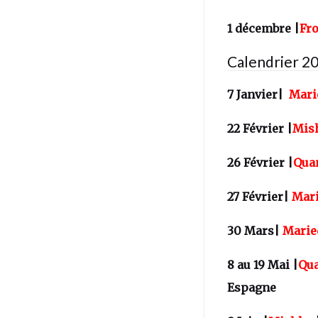
1 décembre |
Fr
Calendrier 2
7 Janvier|
Mari
22 Février |
Mis
26 Février |
Quan
27 Février|
Mari
30 Mars|
Marie
8 au 19 Mai |
Qua
Espagne