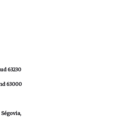
aud 63230
rand 63000
 Ségovia,