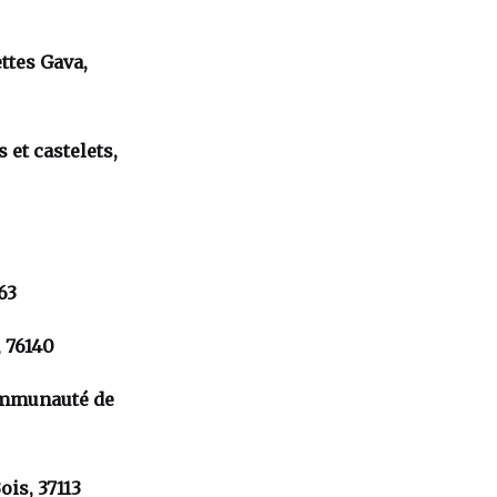
ttes Gava,
 et castelets,
363
, 76140
ommunauté de
ois, 37113