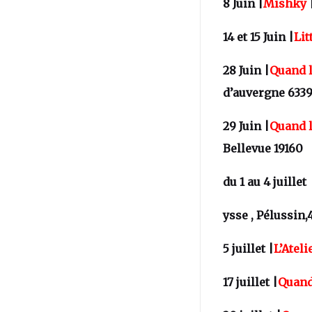
8 Juin |
Mishky
|
14 et 15 Juin |
Lit
28 Juin |
Quand 
d’auvergne 633
29 Juin |
Quand 
Bellevue 19160
du 1 au 4 juillet
ysse , Pélussin,
5 juillet |
L’Ateli
17 juillet |
Quand